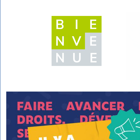
Nous proposons des cyc
syndicales gratuites déc
national. Vous trouver
contacter, connaitrer v
département et comment 
pour les électio
La CFTC se positionne au-de