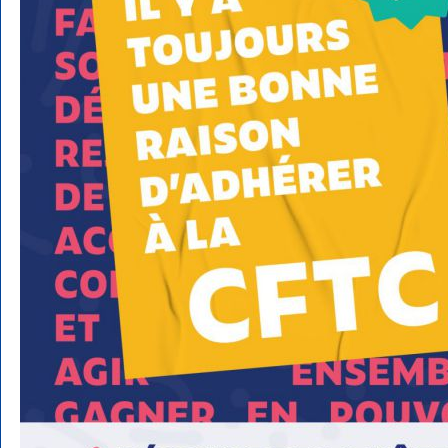
affiche plus clairement en
des décennies : défendre la
de vie, non seulement au
l'acti
Nous sommes là pour vo
vous défendre. N